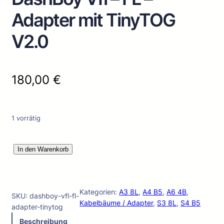
Adapter mit TinyTOG
V2.0
180,00
€
1 vorrätig
D
In den Warenkorb
a
s
h
Kategorien:
A3 8L
, 
A4 B5
, 
A6 4B
, 
B
SKU:
dashboy-vfl-fl-
Kabelbäume / Adapter
, 
S3 8L
, 
S4 B5
o
adapter-tinytog
y
Beschreibung