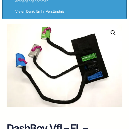
entgegengenommen.
Vielen Dank für Ihr Verständnis.
DashBoy Vfl – FL –