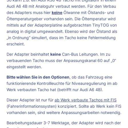
T
Audi A6 4B mit Analoguhr verbaut werden. Für den Verbau
O
des Adapters muss hier
keine
Ölwanne mit Ölstands- und
G
Öltemperaturgeber vorhanden sein. Die Öltemperatur wird
V
mittels auf der Adapterplatine aufgebrachten TinyTOG von
2
analog in digital umgewandelt. Ebenso wird der Ölstand als
.
„in Ordnung“ simuliert, dass im Tacho keine Fehlermeldung
0
erscheint.
M
Der Adapter beinhaltet
keine
Can-Bus Leitungen. Im zu
e
verbauenden Tacho muss der Anpassungskanal 60 auf „0“
n
eingestellt werden.
g
e
Bitte wählen Sie in den Optionen
, ob das Fahrzeug eine
funktionierende Kontrollleuchte für Niveauregulierung im ab
Werk verbauten Tacho hat (betrifft nur Audi A6 4B).
Dieser Adapter ist nur für
ab Werk verbaute Tachos mit FIS
(Fahrerinformationssysten) konzipiert. Sollte ab Werk kein FIS
vorhanden sein, sind weitere Anpassungsarbeiten notwendig.
Bearbeitungsdauer 3-7 Werktage, der Adapter wird nach der