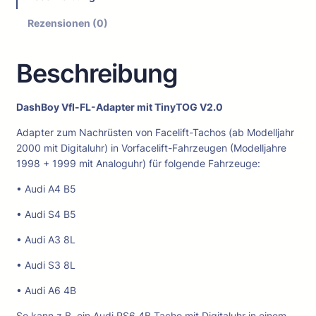
V
f
Rezensionen (0)
l
–
Beschreibung
F
L
–
DashBoy Vfl-FL-Adapter mit TinyTOG V2.0
A
d
Adapter zum Nachrüsten von Facelift-Tachos (ab Modelljahr
a
2000 mit Digitaluhr) in Vorfacelift-Fahrzeugen (Modelljahre
p
1998 + 1999 mit Analoguhr) für folgende Fahrzeuge:
t
e
• Audi A4 B5
r
• Audi S4 B5
m
i
• Audi A3 8L
t
• Audi S3 8L
T
i
• Audi A6 4B
n
y
So kann z.B. ein Audi RS6 4B Tacho mit Digitaluhr in einem