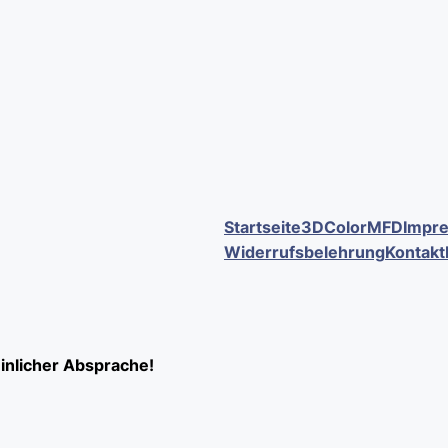
Startseite
3DColorMFD
Impr
Widerrufsbelehrung
Kontakt
inlicher Absprache!