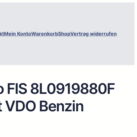
kt
Mein Konto
Warenkorb
Shop
Vertrag widerrufen
o FIS 8L0919880F
t VDO Benzin