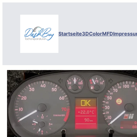
Startseite
3DColorMFD
Impressu