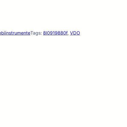
biinstrumente
Tags:
8l0919880f
, 
VDO