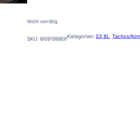
Nicht vorrätig
Kategorien:
S3 8L
, 
Tachos/Kom
SKU:
8l0919880f