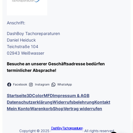
Anschrift:
DashBoy Tachoreparaturen
Daniel Heiduck
Teichstraße 104
02943 Weißwasser
Besuche an unserer Geschäftsadresse bedürfen
terminlicher Absprache!
Facebook
Instagram
WhatsApp
Startseite
3DColorMFD
Impressum & AGB
Datenschutzerklärung
Widerrufsbelehrung
Kontakt
Mein Konto
Warenkorb
Shop
Vertrag widerrufen
DashBoy Tachoreparaturen
Copyright © 2025 ·
· All rights reserved