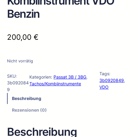
Kombiinstrument VDO
Benzin
200,00
€
Nicht vorrätig
Tags:
SKU:
Kategorien:
Passat 3B / 3BG
, 
3b0920849
, 
3b092084
Tachos/Kombiinstrumente
VDO
9
Beschreibung
Rezensionen (0)
Beschreibung