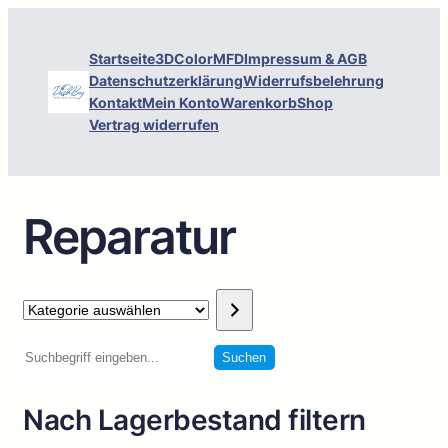
Startseite
3DColorMFD
Impressum & AGB
Datenschutzerklärung
Widerrufsbelehrung
Kontakt
Mein Konto
Warenkorb
Shop
Vertrag widerrufen
Reparatur
Kategorie
auswählen
Suchen
Suchen
Nach Lagerbestand filtern