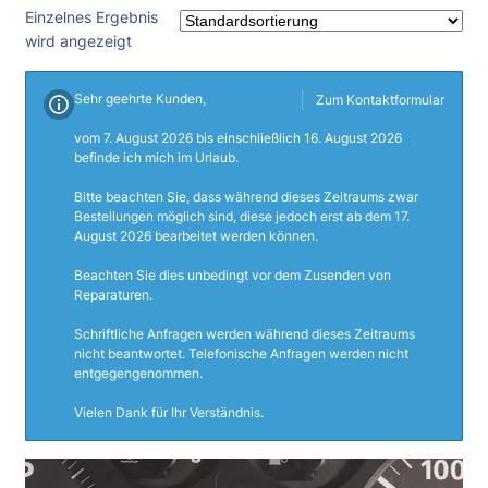
Einzelnes Ergebnis
wird angezeigt
Sehr geehrte Kunden,
Zum Kontaktformular
vom 7. August 2026 bis einschließlich 16. August 2026
befinde ich mich im Urlaub.
Bitte beachten Sie, dass während dieses Zeitraums zwar
Bestellungen möglich sind, diese jedoch erst ab dem 17.
August 2026 bearbeitet werden können.
Beachten Sie dies unbedingt vor dem Zusenden von
Reparaturen.
Schriftliche Anfragen werden während dieses Zeitraums
nicht beantwortet. Telefonische Anfragen werden nicht
entgegengenommen.
Vielen Dank für Ihr Verständnis.