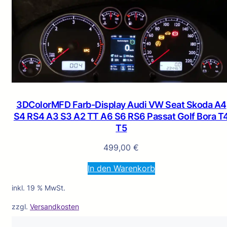
3DColorMFD Farb-Display Audi VW Seat Skoda A4
S4 RS4 A3 S3 A2 TT A6 S6 RS6 Passat Golf Bora T
T5
499,00
€
In den Warenkorb
inkl. 19 % MwSt.
zzgl.
Versandkosten