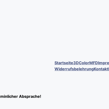
Startseite
3DColorMFD
Impr
Widerrufsbelehrung
Kontakt
minlicher Absprache!