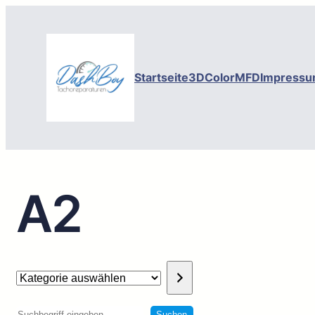
Startseite
3DColorMFD
Impressu
A2
Kategorie
auswählen
Suchen
Suchen