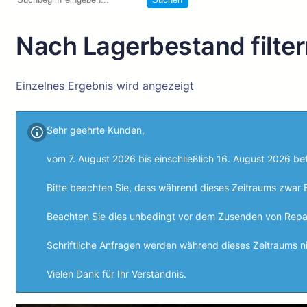
Nach Lagerbestand filter
Einzelnes Ergebnis wird angezeigt
Sehr geehrte Kunden,
vom 7. August 2026 bis einschließlich 16. August 2026 bef
Bitte beachten Sie, dass während dieses Zeitraums zwar 
Beachten Sie dies unbedingt vor dem Zusenden von Repa
Schriftliche Anfragen werden während dieses Zeitraums 
Vielen Dank für Ihr Verständnis.