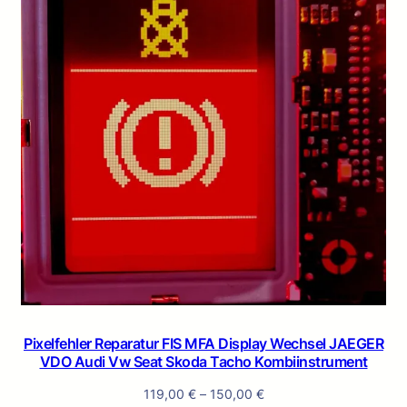
Pixelfehler Reparatur FIS MFA Display Wechsel JAEGER
VDO Audi Vw Seat Skoda Tacho Kombiinstrument
119,00
€
–
150,00
€