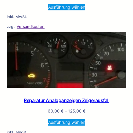
Ausführung wählen
inkl. MwSt.
zzgl.
Versandkosten
Reparatur Analoganzeigen Zeigerausfall
60,00
€
–
125,00
€
Ausführung wählen
inkl. MwSt.