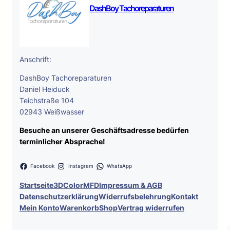
DashBoy Tachoreparaturen
Anschrift:
DashBoy Tachoreparaturen
Daniel Heiduck
Teichstraße 104
02943 Weißwasser
Besuche an unserer Geschäftsadresse bedürfen
terminlicher Absprache!
Facebook
Instagram
WhatsApp
Startseite
3DColorMFD
Impressum & AGB
Datenschutzerklärung
Widerrufsbelehrung
Kontakt
Mein Konto
Warenkorb
Shop
Vertrag widerrufen