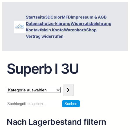
Startseite
3DColorMFD
Impressum & AGB
Datenschutzerklärung
Widerrufsbelehrung
Kontakt
Mein Konto
Warenkorb
Shop
Vertrag widerrufen
Superb l 3U
Kategorie
auswählen
Suchen
Suchen
Nach Lagerbestand filtern