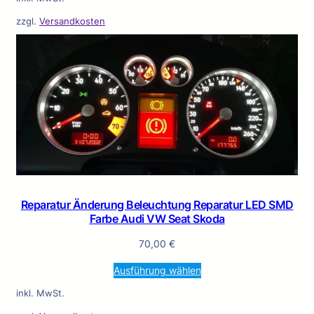
zzgl.
Versandkosten
Reparatur Änderung Beleuchtung Reparatur LED SMD
Farbe Audi VW Seat Skoda
70,00
€
Ausführung wählen
inkl. MwSt.