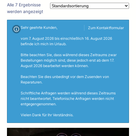
Alle 7 Ergebnisse
werden angezeigt
Sehr geehrte Kunden,
Zum Kontaktformular
vom 7. August 2026 bis einschließlich 16. August 2026
befinde ich mich im Urlaub.
Bitte beachten Sie, dass während dieses Zeitraums zwar
Bestellungen möglich sind, diese jedoch erst ab dem 17.
August 2026 bearbeitet werden können.
Beachten Sie dies unbedingt vor dem Zusenden von
Reparaturen.
Schriftliche Anfragen werden während dieses Zeitraums
nicht beantwortet. Telefonische Anfragen werden nicht
entgegengenommen.
Vielen Dank für Ihr Verständnis.