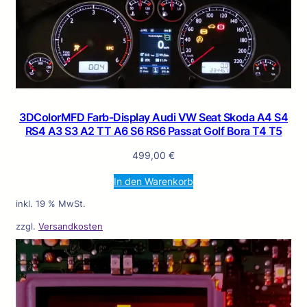
3DColorMFD Farb-Display Audi VW Seat Skoda A4 S4
RS4 A3 S3 A2 TT A6 S6 RS6 Passat Golf Bora T4 T5
499,00
€
In den Warenkorb
inkl. 19 % MwSt.
zzgl.
Versandkosten