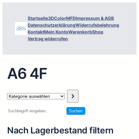
Startseite
3DColorMFD
Impressum & AGB
Datenschutzerklärung
Widerrufsbelehrung
Kontakt
Mein Konto
Warenkorb
Shop
Vertrag widerrufen
A6 4F
Kategorie
auswählen
Suchen
Suchen
Nach Lagerbestand filtern