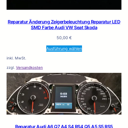
Reparatur Änderung Zeigerbeleuchtung Reparatur LED
SMD Farbe Audi VW Seat Skoda
50,00
€
Ausführung wählen
inkl. MwSt.
zzgl.
Versandkosten
Reparatur Audi A6 Q7 A4 S4 RS4 Q5 A5 S5 RS5