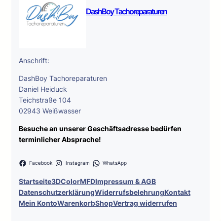
DashBoy Tachoreparaturen
Anschrift:
DashBoy Tachoreparaturen
Daniel Heiduck
Teichstraße 104
02943 Weißwasser
Besuche an unserer Geschäftsadresse bedürfen
terminlicher Absprache!
Facebook
Instagram
WhatsApp
Startseite
3DColorMFD
Impressum & AGB
Datenschutzerklärung
Widerrufsbelehrung
Kontakt
Mein Konto
Warenkorb
Shop
Vertrag widerrufen