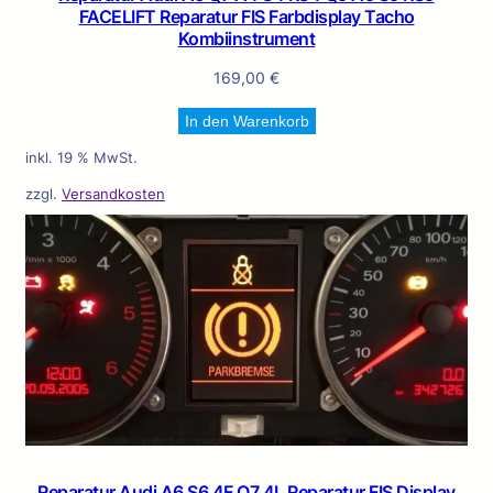
FACELIFT Reparatur FIS Farbdisplay Tacho
Kombiinstrument
169,00
€
In den Warenkorb
inkl. 19 % MwSt.
zzgl.
Versandkosten
Reparatur Audi A6 S6 4F Q7 4L Reparatur FIS Display