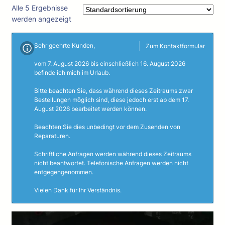
Alle 5 Ergebnisse
werden angezeigt
Sehr geehrte Kunden,
Zum Kontaktformular
vom 7. August 2026 bis einschließlich 16. August 2026
befinde ich mich im Urlaub.
Bitte beachten Sie, dass während dieses Zeitraums zwar
Bestellungen möglich sind, diese jedoch erst ab dem 17.
August 2026 bearbeitet werden können.
Beachten Sie dies unbedingt vor dem Zusenden von
Reparaturen.
Schriftliche Anfragen werden während dieses Zeitraums
nicht beantwortet. Telefonische Anfragen werden nicht
entgegengenommen.
Vielen Dank für Ihr Verständnis.